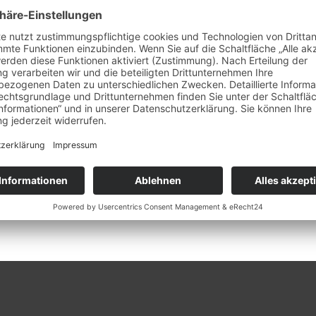
oll mit stark drehendem Wind zudem gibt es im See meh
dingungen schafften es Nikolaus und Johannes auf den 3
iche Regatta mit wertvollen Erfahrungen und guter Stim
lix