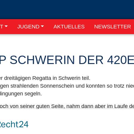
T
JUGEND
AKTUELLES
NEWSLETTER
 SCHWERIN DER 420
 dreitägigen Regatta in Schwerin teil.
agen strahlenden Sonnenschein und konnten so trotz ni
edingungen segeln.
 noch von seiner guten Seite, nahm dann aber im Laufe 
 Wettfahrten und am letzten Tag nur eine Wettfahrt schaf
ten, um überhaupt starten zu können Trotz der Flauten